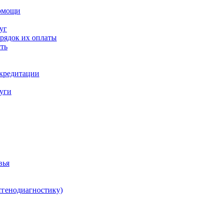
помощи
уг
орядок их оплаты
ть
ккредитации
луги
вья
тгенодиагностику)