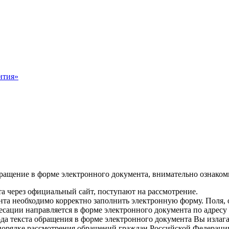
нтия»
ращение в форме электронного документа, внимательно ознаком
а через официальный сайт, поступают на рассмотрение.
та необходимо корректно заполнить электронную форму. Поля, о
есации направляется в форме электронного документа по адресу 
ода текста обращения в форме электронного документа Вы излага
О порядке рассмотрения обращений граждан Российской Федераци