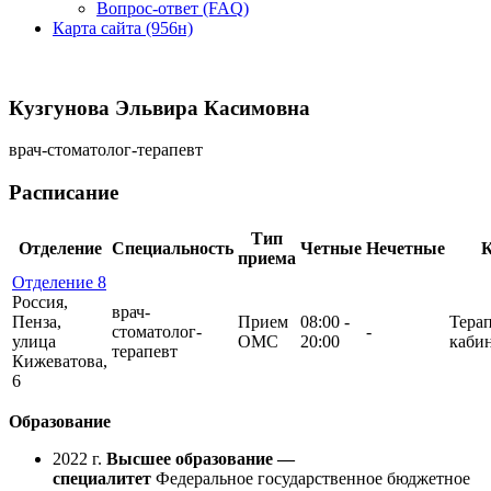
Вопрос-ответ (FAQ)
Карта сайта (956н)
Кузгунова Эльвира Касимовна
врач-стоматолог-терапевт
Расписание
Тип
Отделение
Специальность
Четные
Нечетные
К
приема
Отделение 8
Россия,
врач-
Пенза,
Прием
08:00 -
Тера
стоматолог-
-
улица
ОМС
20:00
каби
терапевт
Кижеватова,
6
Образование
2022 г.
Высшее образование —
специалитет
Федеральное государственное бюджетное