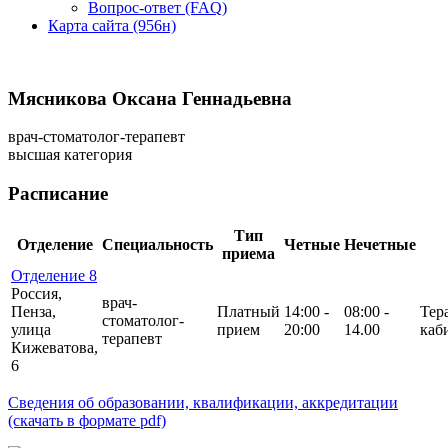
Вопрос-ответ (FAQ)
Карта сайта (956н)
Мясникова Оксана Геннадьевна
врач-стоматолог-терапевт
высшая категория
Расписание
Тип
Отделение
Специальность
Четные
Нечетные
приема
Отделение 8
Россия,
врач-
Пенза,
Платный
14:00 -
08:00 -
Тер
стоматолог-
улица
прием
20:00
14.00
каб
терапевт
Кижеватова,
6
Сведения об образовании, квалификации, аккредитации
(скачать в формате pdf)