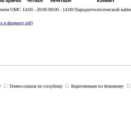
ип приема
Четные
Нечетные
Кабинет
рием ОМС
14:00 - 20:00
08:00 - 14:00
Пародонтологический каби
ь в формате pdf)
у
Темно-синим по голубому
Коричневым по бежевому