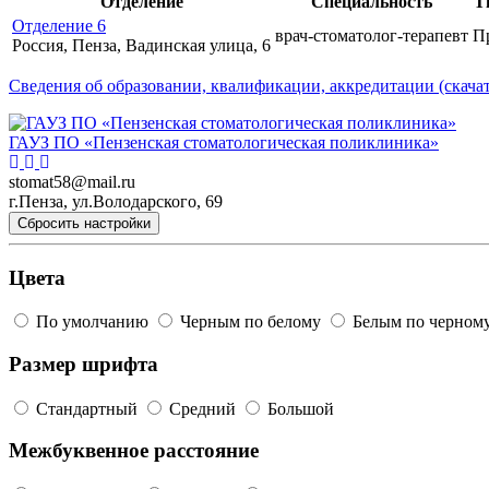
Отделение
Специальность
Т
Отделение 6
врач-стоматолог-терапевт
П
Россия, Пенза, Вадинская улица, 6
Сведения об образовании, квалификации, аккредитации (скачат
ГАУЗ ПО «Пензенская стоматологическая поликлиника»
stomat58@mail.ru
г.Пенза, ул.Володарского, 69
Сбросить настройки
Цвета
По умолчанию
Черным по белому
Белым по черном
Размер шрифта
Стандартный
Средний
Большой
Межбуквенное расстояние