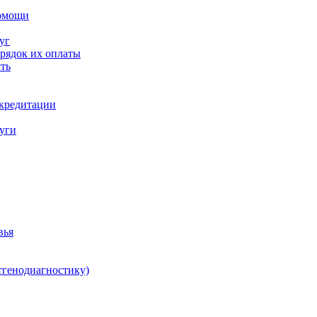
помощи
уг
орядок их оплаты
ть
ккредитации
луги
вья
тгенодиагностику)