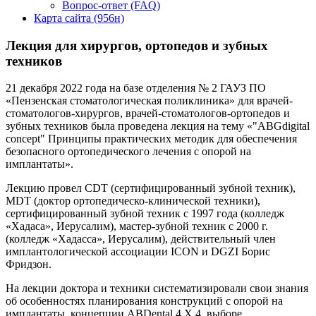
Вопрос-ответ (FAQ)
Карта сайта (956н)
Лекция для хирургов, ортопедов и зубных
техников
21 декабря 2022 года на базе отделения № 2 ГАУЗ ПО
«Пензенская стоматологическая поликлиника» для врачей-
стоматологов-хирургов, врачей-стоматологов-ортопедов и
зубных техников была проведена лекция на тему «"ABGdigital
concept" Принципы практических методик для обеспечения
безопасного ортопедического лечения с опорой на
имплантаты».
Лекцию провел CDT (сертифицированный зубной техник),
MDT (доктор ортопедическо-клинической техники),
сертифицированный зубной техник с 1997 года (колледж
«Хадаса», Иерусалим), мастер-зубной техник с 2000 г.
(колледж «Хадасса», Иерусалим), действительный член
имплантологической ассоциации ICON и DGZI Борис
Фридзон.
На лекции доктора и техники систематизировали свои знания
об особенностях планирования конструкций с опорой на
имплантаты, концепции ABDental 4 X 4, выборе