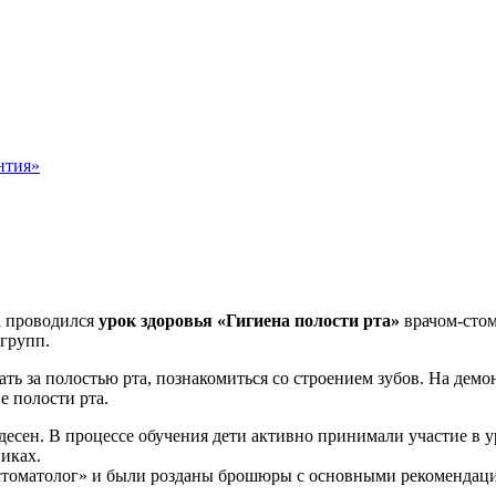
нтия»
а проводился
урок здоровья «Гигиена полости рта»
врачом-сто
групп.
ать за полостью рта, познакомиться со строением зубов. На де
е полости рта.
десен. В процессе обучения дети активно принимали участие в у
иках.
стоматолог» и были розданы брошюры с основными рекомендаци