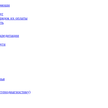
помощи
уг
орядок их оплаты
ть
ккредитации
луги
вья
тгенодиагностику)