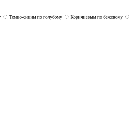
у
Темно-синим по голубому
Коричневым по бежевому