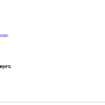
нтия»
вует.