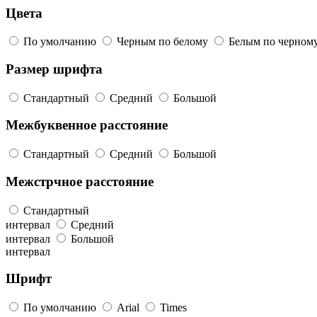
Цвета
По умолчанию
Черным по белому
Белым по черном
Размер шрифта
Стандартный
Средний
Большой
Межбуквенное расстояние
Стандартный
Средний
Большой
Межстрчное расстояние
Стандартный
интервал
Средний
интервал
Большой
интервал
Шрифт
По умолчанию
Arial
Times