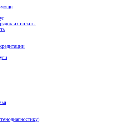
помощи
уг
орядок их оплаты
ть
ккредитации
луги
вья
тгенодиагностику)