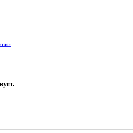
нтия»
вует.