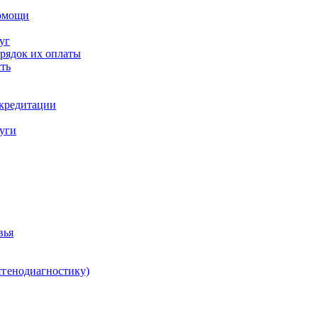
помощи
уг
орядок их оплаты
ть
ккредитации
луги
вья
тгенодиагностику)