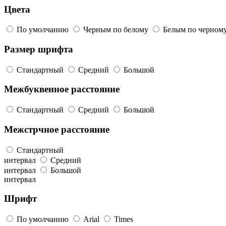
Цвета
По умолчанию
Черным по белому
Белым по черном
Размер шрифта
Стандартный
Средний
Большой
Межбуквенное расстояние
Стандартный
Средний
Большой
Межстрчное расстояние
Стандартный
интервал
Средний
интервал
Большой
интервал
Шрифт
По умолчанию
Arial
Times