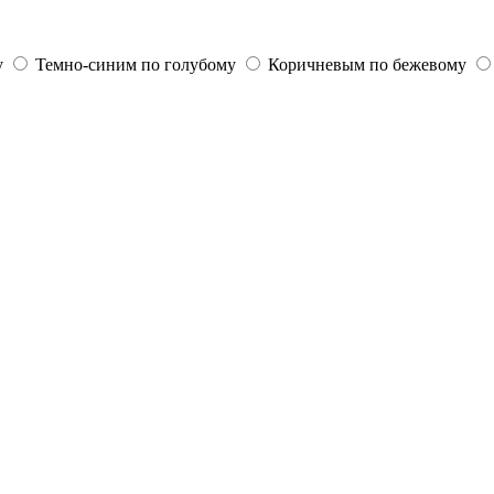
у
Темно-синим по голубому
Коричневым по бежевому