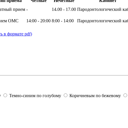
ип приема
Четные
Нечетные
Кабинет
атный прием
-
14.00 - 17.00
Пародонтологический ка
ием ОМС
14:00 - 20:00
8:00 - 14:00
Пародонтологический ка
ь в формате pdf)
у
Темно-синим по голубому
Коричневым по бежевому