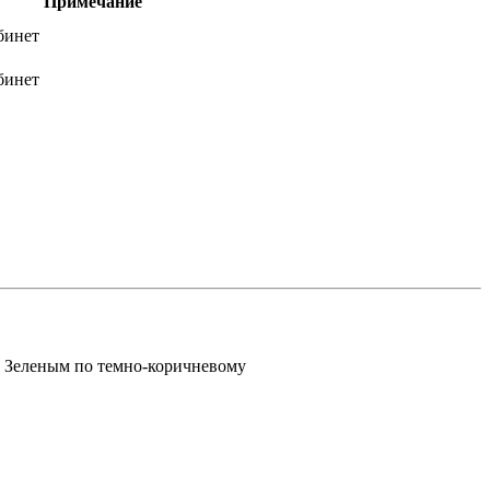
Примечание
бинет
бинет
Зеленым по темно-коричневому