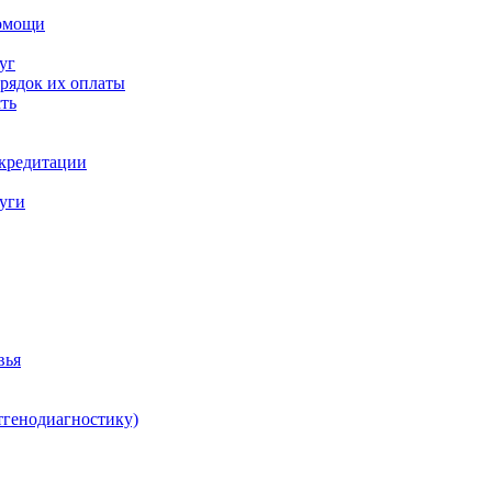
помощи
уг
орядок их оплаты
ть
ккредитации
луги
вья
тгенодиагностику)