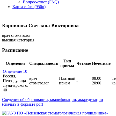
Вопрос-ответ (FAQ)
Карта сайта (956н)
Корнилова Светлана Викторовна
врач-стоматолог
высшая категория
Расписание
Тип
Отделение
Специальность
Четные
Нечетные
приема
Отделение 10
Россия,
врач-
Платный
08:00 -
Те
Пенза, улица
-
стоматолог
прием
20:00
ка
Луначарского,
40
Сведения об образовании, квалификации, аккредитации
(скачать в формате pdf)