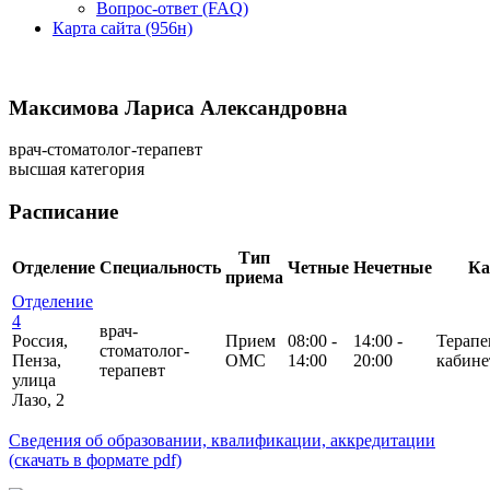
Вопрос-ответ (FAQ)
Карта сайта (956н)
Максимова Лариса Александровна
врач-стоматолог-терапевт
высшая категория
Расписание
Тип
Отделение
Специальность
Четные
Нечетные
Ка
приема
Отделение
4
врач-
Россия,
Прием
08:00 -
14:00 -
Терапе
стоматолог-
Пенза,
ОМС
14:00
20:00
кабине
терапевт
улица
Лазо, 2
Сведения об образовании, квалификации, аккредитации
(скачать в формате pdf)