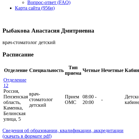
Вопрос-ответ (FAQ)
Карта сайта (956н)
Рыбакова Анастасия Дмитриевна
врач-стоматолог детский
Расписание
Тип
Отделение
Специальность
Четные
Нечетные
Кабин
приема
Отделение
12
Россия,
врач-
Пензенская
Прием
08:00 -
Детск
стоматолог
-
область,
ОМС
20:00
кабин
детский
Каменка,
Белинская
улица, 5
Сведения об образовании, квалификации, аккредитации
(скачать в формате pdf)