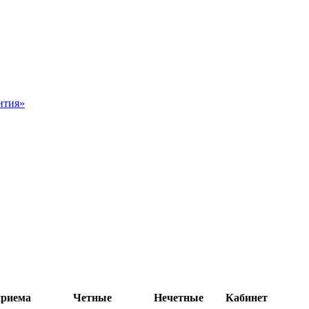
нтия»
приема
Четные
Нечетные
Кабинет