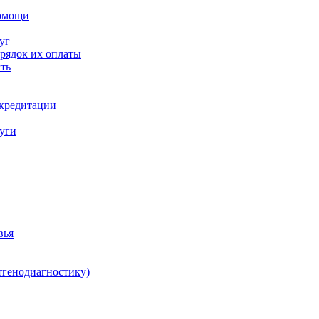
помощи
уг
орядок их оплаты
ть
ккредитации
луги
вья
тгенодиагностику)