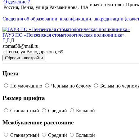
Отделение 7
врач-стоматолог
Прие
Россия, Пенза, улица Рахманинова, 14А
Сведения об образовании, квалификации, аккредитации (скачат
ГАУЗ ПО «Пензенская стоматологическая поликлиника»
stomat58@mail.ru
г.Пенза, ул.Володарского, 69
Сбросить настройки
Цвета
По умолчанию
Черным по белому
Белым по черном
Размер шрифта
Стандартный
Средний
Большой
Межбуквенное расстояние
Стандартный
Средний
Большой