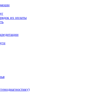
помощи
уг
орядок их оплаты
ть
ккредитации
луги
вья
тгенодиагностику)