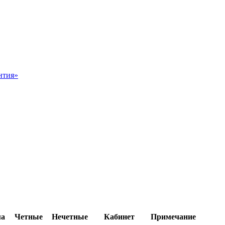
нтия»
ма
Четные
Нечетные
Кабинет
Примечание