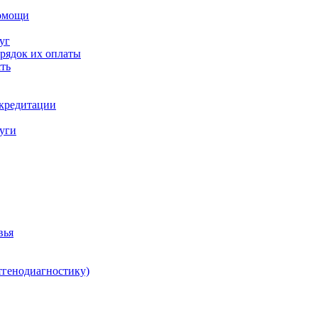
помощи
уг
орядок их оплаты
ть
ккредитации
луги
вья
тгенодиагностику)