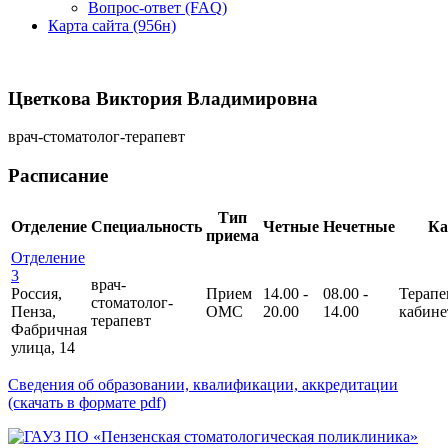
Вопрос-ответ (FAQ)
Карта сайта (956н)
Цветкова Виктория Владимировна
врач-стоматолог-терапевт
Расписание
Тип
Отделение
Специальность
Четные
Нечетные
Ка
приема
Отделение
3
врач-
Россия,
Прием
14.00 -
08.00 -
Терапе
стоматолог-
Пенза,
ОМС
20.00
14.00
кабине
терапевт
Фабричная
улица, 14
Сведения об образовании, квалификации, аккредитации
(скачать в формате pdf)