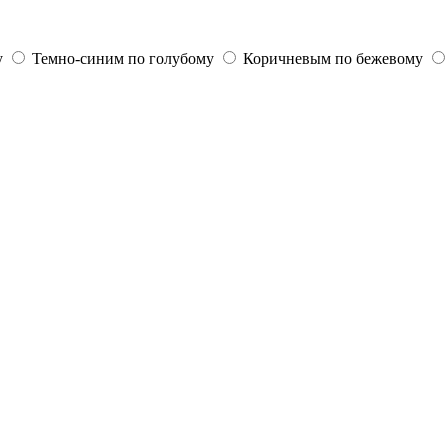
у
Темно-синим по голубому
Коричневым по бежевому