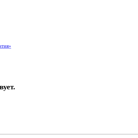
нтия»
вует.