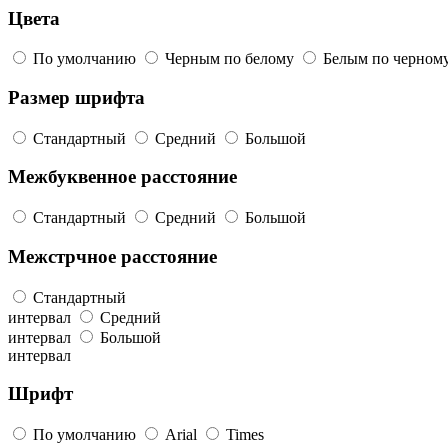
Цвета
По умолчанию
Черным по белому
Белым по черном
Размер шрифта
Стандартный
Средний
Большой
Межбуквенное расстояние
Стандартный
Средний
Большой
Межстрчное расстояние
Стандартный
интервал
Средний
интервал
Большой
интервал
Шрифт
По умолчанию
Arial
Times