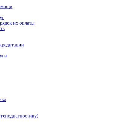
помощи
уг
орядок их оплаты
ть
ккредитации
луги
вья
тгенодиагностику)