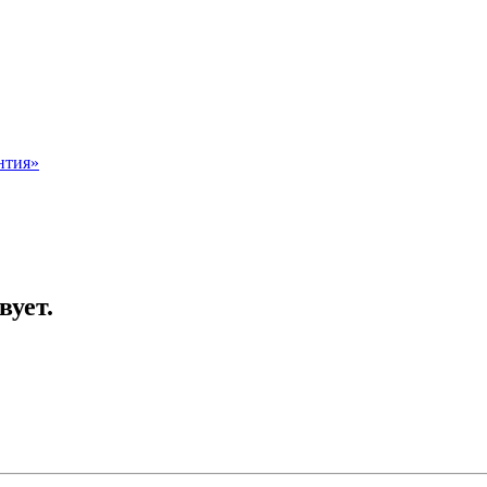
нтия»
вует.