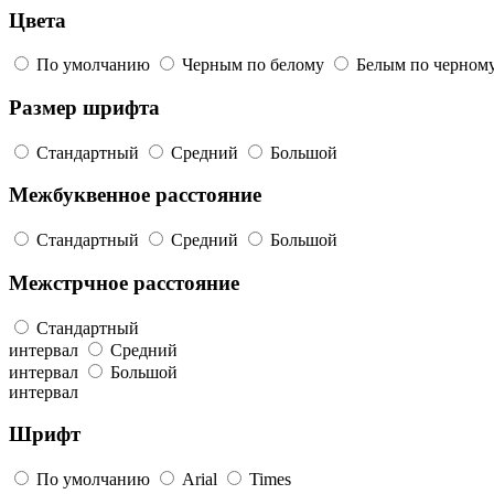
Цвета
По умолчанию
Черным по белому
Белым по черном
Размер шрифта
Стандартный
Средний
Большой
Межбуквенное расстояние
Стандартный
Средний
Большой
Межстрчное расстояние
Стандартный
интервал
Средний
интервал
Большой
интервал
Шрифт
По умолчанию
Arial
Times