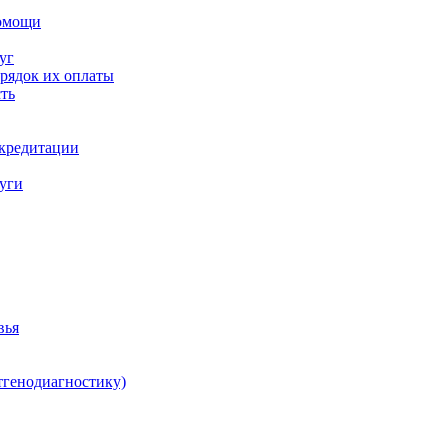
помощи
уг
орядок их оплаты
ть
ккредитации
луги
вья
тгенодиагностику)