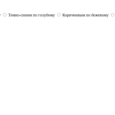
у
Темно-синим по голубому
Коричневым по бежевому