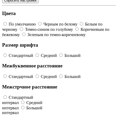
Сбросить настройки
Цвета
По умолчанию
Черным по белому
Белым по
черному
Темно-синим по голубому
Коричневым по
бежевому
Зеленым по темно-коричневому
Размер шрифта
Стандартный
Средний
Большой
Межбуквенное расстояние
Стандартный
Средний
Большой
Межстрчное расстояние
Стандартный
интервал
Средний
интервал
Большой
интервал