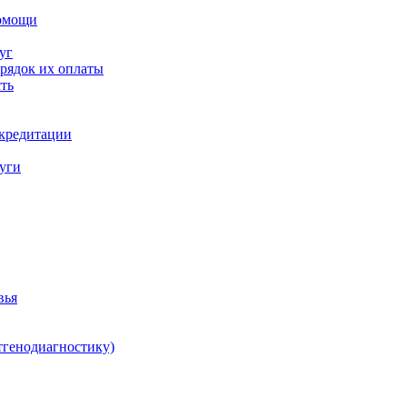
помощи
уг
орядок их оплаты
ть
ккредитации
луги
вья
тгенодиагностику)