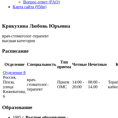
Вопрос-ответ (FAQ)
Карта сайта (956н)
Крикухина Любовь Юрьевна
врач-стоматолог-терапевт
высшая категория
Расписание
Тип
Отделение
Специальность
Четные
Нечетные
К
приема
Отделение 8
Россия,
врач-
Пенза,
Прием
14:00 -
08:00 -
Тера
стоматолог-
улица
ОМС
20:00
14.00
каби
терапевт
Кижеватова,
6
Образование
1985 г.
Высшее образование -