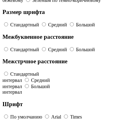
бежевому
Зеленым по темно-коричневому
Размер шрифта
Стандартный
Средний
Большой
Межбуквенное расстояние
Стандартный
Средний
Большой
Межстрчное расстояние
Стандартный
интервал
Средний
интервал
Большой
интервал
Шрифт
По умолчанию
Arial
Times